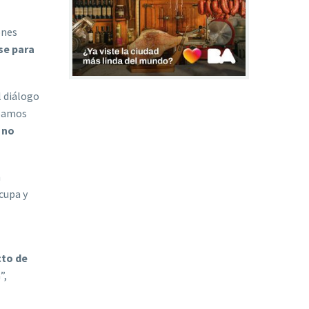
ones
rse para
l diálogo
bamos
 no
n
cupa y
cto de
”,