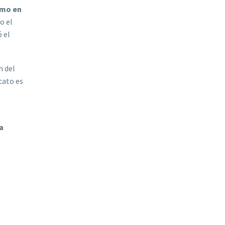
omo en
o el
 el
n del
cato es
a