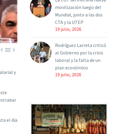
movilización luego del
Mundial, junto a las dos
CTA y la UTEP
19 julio, 2026
Rodríguez Larreta criticó



al Gobierno por la crisis
laboral y la falta de un
plan económico
larial y
19 julio, 2026
este
estrabar
ta el día