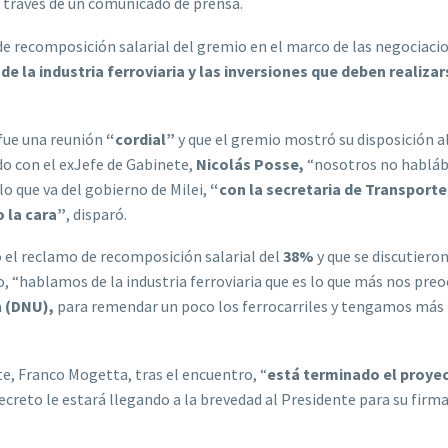
a través de un comunicado de prensa.
e recomposición salarial del gremio en el marco de las negociaci
e la industria ferroviaria y las inversiones que deben realiza
 fue una reunión
“cordial”
y que el gremio mostró su disposición a
do con el exJefe de Gabinete,
Nicolás Posse,
“nosotros no hablá
lo que va del gobierno de Milei,
“con la secretaria de Transporte
 la cara”
, disparó.
 el reclamo de recomposición salarial del
38%
y que se discutiero
, “hablamos de la industria ferroviaria que es lo que más nos preo
a
(DNU),
para remendar un poco los ferrocarriles y tengamos más
e, Franco Mogetta, tras el encuentro, “
está terminado el proye
decreto le estará llegando a la brevedad al Presidente para su firma