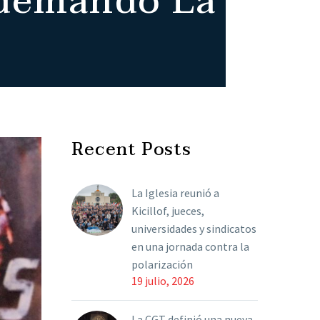
 demandó La
Recent Posts
La Iglesia reunió a
Kicillof, jueces,
universidades y sindicatos
en una jornada contra la
polarización
19 julio, 2026
La CGT definió una nueva