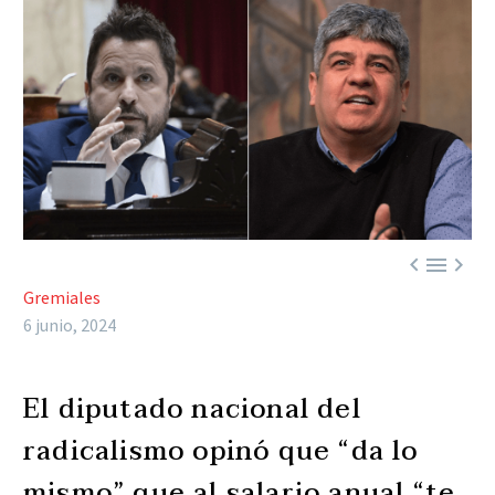



Gremiales
6 junio, 2024
El diputado nacional del
radicalismo opinó que “da lo
mismo” que al salario anual “te