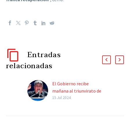
Entradas
relacionadas
El Gobierno recibe
mañana al triunvirato de
la CGT
15 Jul 2024
Será el primer encuentro
por el Consejo de Mayo.
Los sindicalistas habían
pedido diálogo. Los