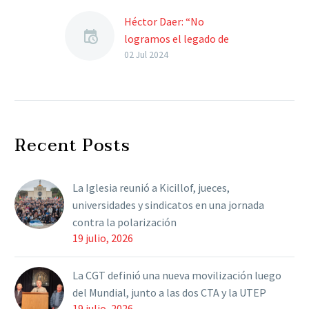
Héctor Daer: “No
logramos el legado de
Perón”
02 Jul 2024
En un acto en la CGT, el
histórico dirigente
gremial Héctor Daer,
hizo una autocrítica
Recent Posts
sobre el peronismo,
aunque también…
La Iglesia reunió a Kicillof, jueces,
universidades y sindicatos en una jornada
contra la polarización
19 julio, 2026
La CGT definió una nueva movilización luego
del Mundial, junto a las dos CTA y la UTEP
19 julio, 2026