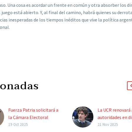
uso. Una cosa es acordar un frente en común y otra absorber los di
juego está abierto. Y, al final del camino, habrá quienes su derrota
ias inesperadas de los tiempos inéditos que vive la política argen
ional.
ionadas
Fuerza Patria solicitará a
La UCR renovará 
la Cámara Electoral
autoridades en d
Nacional que el Gobierno
Lousteau no volv
19 Oct 2025
21 Nov 2025