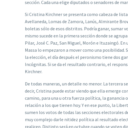
sección. Cada una elige diputados o senadores de ma
Si Cristina Kirchner se presenta como cabeza de list
Avellaneda, Lomas de Zamora, Lanús, Almirante Brown
boletas sólo de esos distritos. Podría ganar, sumar vo
mismo sucede en la primera sección donde se agrupan
Pilar, José C. Paz, San Miguel, Morón e Ituzaingó. En 
Massa lo empezaron a mover como una posibilidad. S
la elección, el día después el peronismo tiene dos gan
Incógnitas. Si se da el resultado contrario, el respon
Kirchner.
De todas maneras, un detalle no menor. La tercera se
decir, Cristina puede estar viendo que ella emerge co
camino, para una u otra fuerza política, la ganancia 
relación a los que tienen hoy. Y en ese punto, la Li
sumen los votos de todas las secciones electorales de 
muy complejo darle nitidez política al resultado ele
realicen. Distinto será en octubre cuando se voten dip