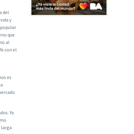
a del
enda y
o popular
erno que
no al
7% con el
nos es
la
 mercado
dos. Ya
ismo
 larga