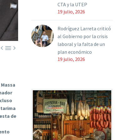
CTA y la UTEP
19 julio, 2026
Rodríguez Larreta criticó
al Gobierno por la crisis
laboral y la falta de un



plan económico
19 julio, 2026
o Massa
rnador
ncluso
 tarima
uesta de
iento