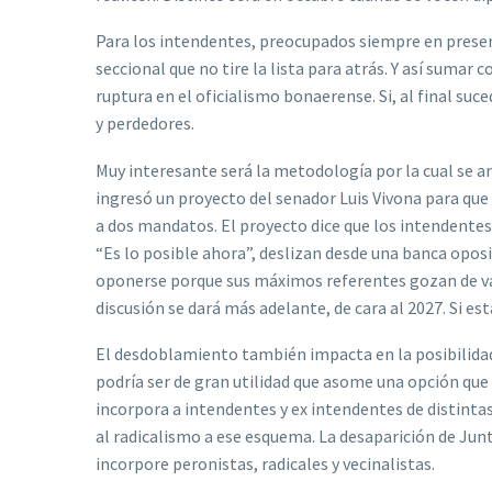
Para los intendentes, preocupados siempre en preserva
seccional que no tire la lista para atrás. Y así sumar
ruptura en el oficialismo bonaerense. Si, al final suc
y perdedores.
Muy interesante será la metodología por la cual se ar
ingresó un proyecto del senador Luis Vivona para que
a dos mandatos. El proyecto dice que los intendente
“Es lo posible ahora”, deslizan desde una banca oposito
oponerse porque sus máximos referentes gozan de vari
discusión se dará más adelante, de cara al 2027. Si es
El desdoblamiento también impacta en la posibilidad 
podría ser de gran utilidad que asome una opción que 
incorpora a intendentes y ex intendentes de distint
al radicalismo a ese esquema. La desaparición de Jun
incorpore peronistas, radicales y vecinalistas.