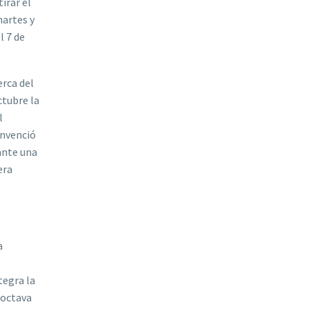
irar el
martes y
l 7 de
erca del
ctubre la
l
onvenció
ante una
era
a
tegra la
 octava