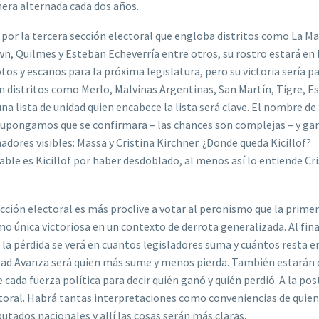
nera alternada cada dos años.
a por la tercera sección electoral que engloba distritos como La M
, Quilmes y Esteban Echeverría entre otros, su rostro estará en 
tos y escaños para la próxima legislatura, pero su victoria sería pa
 distritos como Merlo, Malvinas Argentinas, San Martín, Tigre, E
una lista de unidad quien encabece la lista será clave. El nombre de
upongamos que se confirmara – las chances son complejas – y ga
adores visibles: Massa y Cristina Kirchner. ¿Donde queda Kicillof?
sable es Kicillof por haber desdoblado, al menos así lo entiende Cr
cción electoral es más proclive a votar al peronismo que la primer
mo única victoriosa en un contexto de derrota generalizada. Al fina
o la pérdida se verá en cuantos legisladores suma y cuántos resta e
bertad Avanza será quien más sume y menos pierda. También estarán
cada fuerza política para decir quién ganó y quién perdió. A la pos
ctoral. Habrá tantas interpretaciones como conveniencias de quien
utados nacionales y allí las cosas serán más claras.