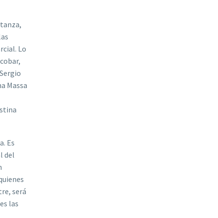
atanza,
las
rcial. Lo
scobar,
 Sergio
na Massa
istina
a. Es
l del
n
 quienes
tre, será
es las