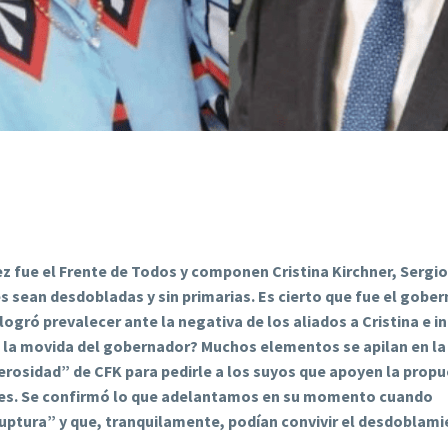
vez fue el Frente de Todos y componen Cristina Kirchner, Sergi
nes sean desdobladas y sin primarias. Es cierto que fue el gobe
 logró prevalecer ante la negativa de los aliados a Cristina e i
a la movida del gobernador? Muchos elementos se apilan en la
nerosidad” de CFK para pedirle a los suyos que apoyen la prop
ales. Se confirmó lo que adelantamos en su momento cuando
uptura” y que, tranquilamente, podían convivir el desdoblam