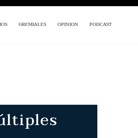
IOS
GREMIALES
OPINION
PODCAST
últiples