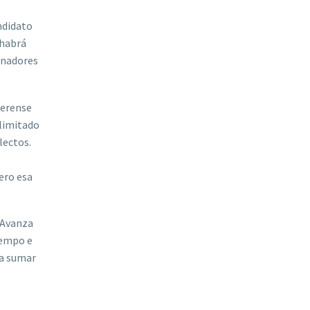
ndidato
 habrá
ganadores
aerense
 limitado
lectos.
ero esa
d Avanza
iempo e
ra sumar