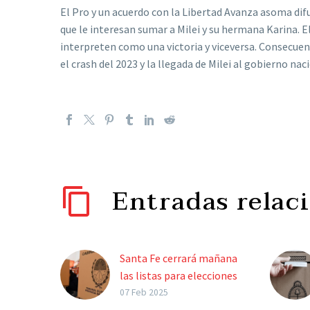
El Pro y un acuerdo con la Libertad Avanza asoma dif
que le interesan sumar a Milei y su hermana Karina. El 
interpreten como una victoria y viceversa. Consecuenc
el crash del 2023 y la llegada de Milei al gobierno nac
Entradas relac
Santa Fe cerrará mañana
las listas para elecciones
locales y reforma
07 Feb 2025