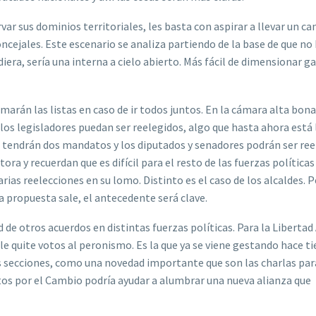
r sus dominios territoriales, les basta con aspirar a llevar un ca
 concejales. Este escenario se analiza partiendo de la base de que no
ediera, sería una interna a cielo abierto. Más fácil de dimensionar 
marán las listas en caso de ir todos juntos. En la cámara alta bon
 los legisladores puedan ser reelegidos, algo que hasta ahora está
s tendrán dos mandatos y los diputados y senadores podrán ser ree
ra y recuerdan que es difícil para el resto de las fuerzas políticas
as reelecciones en su lomo. Distinto es el caso de los alcaldes. P
ta propuesta sale, el antecedente será clave.
de otros acuerdos en distintas fuerzas políticas. Para la Liberta
le quite votos al peronismo. Es la que ya se viene gestando hace t
as secciones, como una novedad importante que son las charlas pa
tos por el Cambio podría ayudar a alumbrar una nueva alianza que