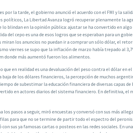
 por la tarde, el gobierno anunció el acuerdo con el FMI y la salid
s políticos, La Libertad Avanza logró recuperar plenamente la ag
 lo blindan en la opinión pública: ajustar se ha convertido en alg
lida del cepo es una de esos logros que se esperaban para un gobi
s miran los anuncios no puedan ir a comprar un sólo dólar, el retor
smo viernes se supo que la inflación de marzo había trepado al 3,
ítem donde más aumentó fueron los alimentos.
lo que en realidad es una devaluación del peso contra el dólar en el
a baja de los dólares financieros, la percepción de muchos argenti
 tiempo de subestimar la educación financiera de diversas capas de 
ertido en actores diarios del sistema financiero. En definitiva, el
a los pasos a seguir, miró encuestas y conversó con sus más allega
filas para que no se termine de partir todo el espectro del peron
ió con sus ya famosas cartas o posteos en las redes sociales. En una