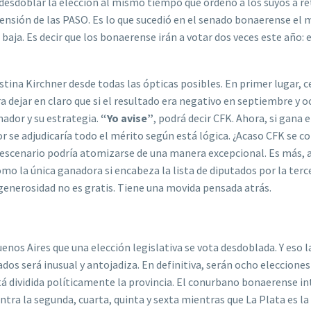
desdoblar la elección al mismo tiempo que ordenó a los suyos a ret
ensión de las PASO. Es lo que sucedió en el senado bonaerense el 
aja. Es decir que los bonaerense irán a votar dos veces este año: e
tina Kirchner desde todas las ópticas posibles. En primer lugar, c
 dejar en claro que si el resultado era negativo en septiembre y o
ador y su estrategia.
“Yo avise”
, podrá decir CFK. Ahora, si gana e
r se adjudicaría todo el mérito según está lógica. ¿Acaso CFK se c
el escenario podría atomizarse de una manera excepcional. Es más, 
omo la única ganadora si encabeza la lista de diputados por la terc
generosidad no es gratis. Tiene una movida pensada atrás.
uenos Aires que una elección legislativa se vota desdoblada. Y eso l
dos será inusual y antojadiza. En definitiva, serán ocho elecciones
stá dividida políticamente la provincia. El conurbano bonaerense in
entra la segunda, cuarta, quinta y sexta mientras que La Plata es la