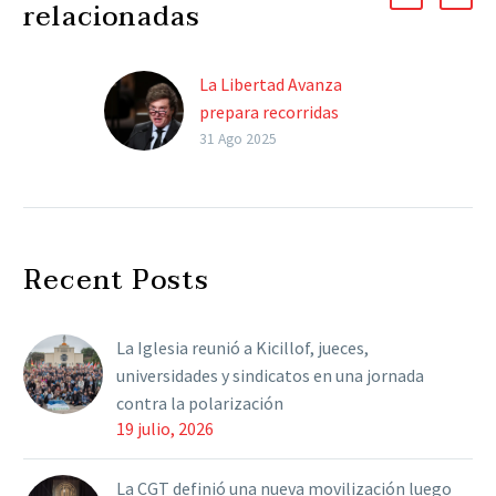
relacionadas
La Libertad Avanza
prepara recorridas
sectorizadas de Milei en
31 Ago 2025
la provincia para
garantizar el voto de
octubre
El Presidente visitará las
Recent Posts
ocho secciones para
contrarrestar los
números adversos de las
La Iglesia reunió a Kicillof, jueces,
encuestas en territorio
universidades y sindicatos en una jornada
bonaerense. Con la
contra la polarización
mente…
19 julio, 2026
La CGT definió una nueva movilización luego