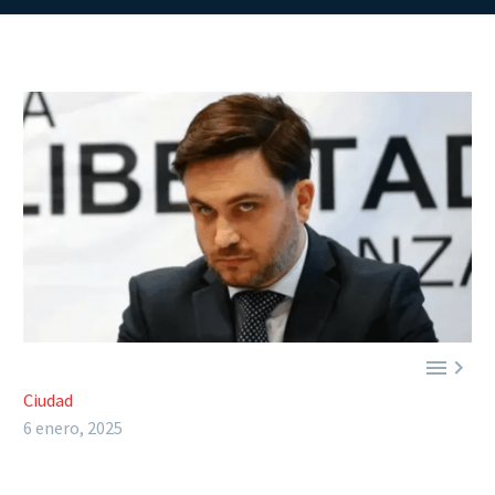


Ciudad
6 enero, 2025