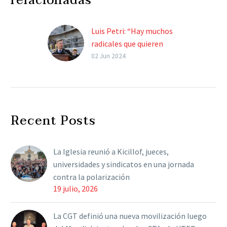
relacionadas
Luis Petri: “Hay muchos
radicales que quieren
conformar un frente con
02 Jun 2024
La Libertad Avanza y el
PRO”
“Claramente
compartimos
Recent Posts
electorados. Nuestro
nuestro electorado está
comprometido con este
La Iglesia reunió a Kicillof, jueces,
proceso que estamos
universidades y sindicatos en una jornada
llevando adelante por
contra la polarización
Javier Milei”, añadió. El…
19 julio, 2026
La CGT definió una nueva movilización luego