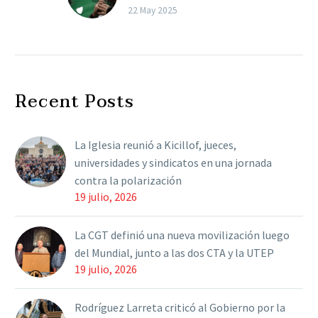
de Milei “demonizó la
22 May 2025
protesta”
Daniel Catalano dijo que
el DNU que limita el
derecho a huelga
Recent Posts
“destroza la posibilidad
de que los trabajadores
puedan…
La Iglesia reunió a Kicillof, jueces,
universidades y sindicatos en una jornada
contra la polarización
19 julio, 2026
La CGT definió una nueva movilización luego
del Mundial, junto a las dos CTA y la UTEP
19 julio, 2026
Rodríguez Larreta criticó al Gobierno por la