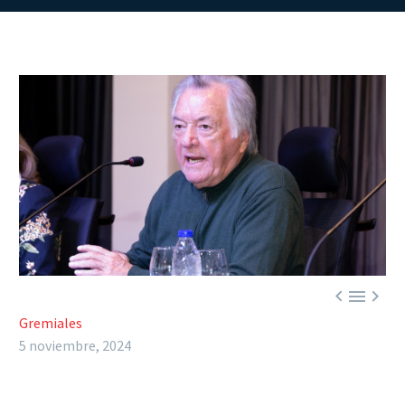



Gremiales
5 noviembre, 2024