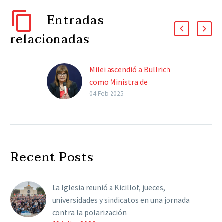
Entradas
relacionadas
Milei ascendió a Bullrich
como Ministra de
“Seguridad Nacional” con
04 Feb 2025
paradigma: vida, libertad
y patrimonio
El gobierno a través de
una decreto también
Recent Posts
eliminó la secretaria de
Prensa que estuvo a
cargo del echado
La Iglesia reunió a Kicillof, jueces,
Eduardo…
universidades y sindicatos en una jornada
contra la polarización