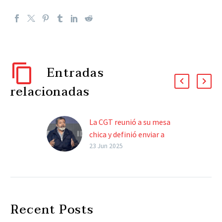
Entradas
relacionadas
La CGT reunió a su mesa
chica y definió enviar a
Gerardo Martínez al
23 Jun 2025
Consejo de Mayo
Las partes se reunirán
este martes en la Casa
Rosada. Preocupación en
Recent Posts
los gremios por la
reforma laboral. La