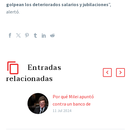
golpean los deteriorados salarios y jubilaciones
”,
alertó.
Entradas
relacionadas
Por qué Milei apuntó
contra un banco de
“intento golpista”
11 Jul 2024
Si bien no mencionó a la
entidad, el Presidente