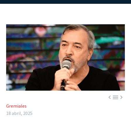



Gremiales
18 abril, 2025