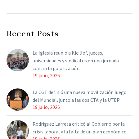
Myriam Bregman sobre
el discurso de Milei
La diputada nacional del
Frente de Izquierda
Recent Posts
definió sin pelos en la
lengua la calidad del
discurso del presidente
La Iglesia reunió a Kicillof, jueces,
en…
universidades y sindicatos en una jornada
contra la polarización
19 julio, 2026
La CGT definió una nueva movilización luego
del Mundial, junto a las dos CTA y la UTEP
19 julio, 2026
Rodríguez Larreta criticó al Gobierno por la
crisis laboral y la falta de un plan económico
19 julio, 2026