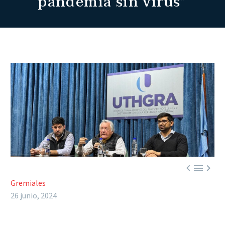
pandemia sin virus”



Gremiales
26 junio, 2024