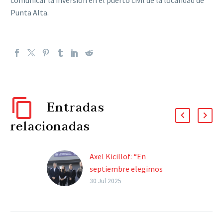
Punta Alta.
Entradas
relacionadas
Axel Kicillof: “En
septiembre elegimos
entre la timba financiera
30 Jul 2025
o más patrulleros”
El gobernador
bonaerense visitó la Pilar