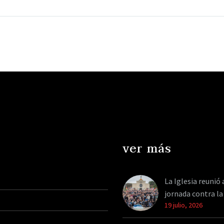
presidencial Manuel
su candidatura
Adorni. En tanto, Luis
El primer candid
Petri recibirá a un
libertario desafió
diputado español. El
peronista a un de
vocero presidencial,…
canciller le dijo 
podrían empeza
ver más
La Iglesia reunió 
jornada contra la
19 julio, 2026