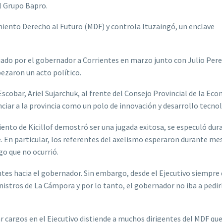
l Grupo Bapro.
miento Derecho al Futuro (MDF) y controla Ituzaingó, un enclave
viado por el gobernador a Corrientes en marzo junto con Julio Pere
zaron un acto político.
scobar, Ariel Sujarchuk, al frente del Consejo Provincial de la Ec
iar a la provincia como un polo de innovación y desarrollo tecnol
ento de Kicillof demostró ser una jugada exitosa, se especuló dur
. En particular, los referentes del axelismo esperaron durante me
o que no ocurrió.
ntes hacia el gobernador. Sin embargo, desde el Ejecutivo siempre 
istros de La Cámpora y por lo tanto, el gobernador no iba a pedirl
r cargos en el Ejecutivo distiende a muchos dirigentes del MDF qu