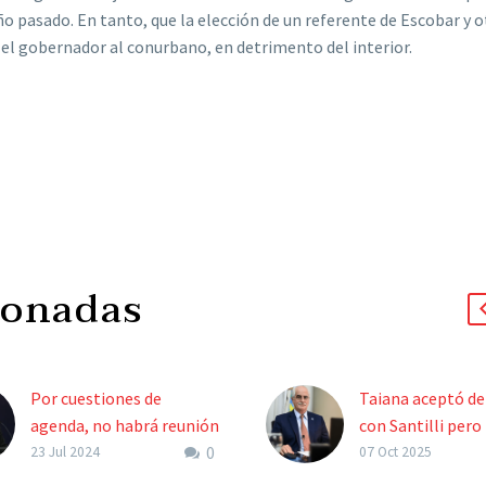
o pasado. En tanto, que la elección de un referente de Escobar y o
 el gobernador al conurbano, en detrimento del interior.
ionadas
Por cuestiones de
Taiana aceptó de
agenda, no habrá reunión
con Santilli pero
0
de Gabinete
condicionó la fec
23 Jul 2024
07 Oct 2025
Así lo informó el vocero
confirmación judi