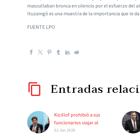
mascullaban bronca en silencio por el esfuerzo del añ
Ituzaingó es una muestra de la importancia que le da
FUENTE LPO
Entradas relac
Kicillof prohibió a sus
funcionarios viajar al
Mundial y advirtió que
02 Jun 2026
deberán renunciar si lo