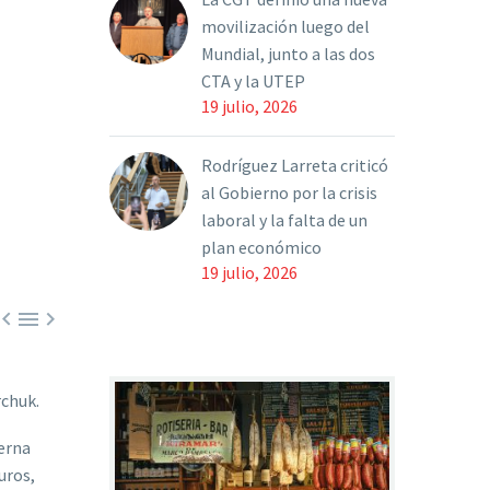
movilización luego del
Mundial, junto a las dos
CTA y la UTEP
19 julio, 2026
Rodríguez Larreta criticó
al Gobierno por la crisis
laboral y la falta de un
plan económico
19 julio, 2026



rchuk.
terna
uros,