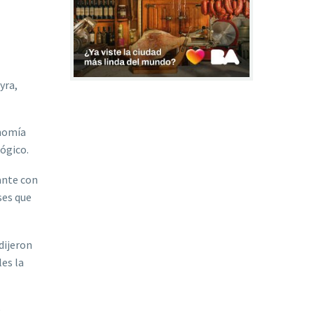
yra,
onomía
ógico.
ante con
ses que
dijeron
es la
e