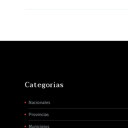
hacen
La decisión alcanza a
ministros y cargos
políticos de la
administración
bonaerense. El Gobierno
argumentó que, ante la
situación económica…
Categorias
Nacionales
Provincias
Municipios