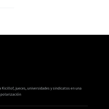
oportunidades la libertad
ato
es un verso”, aseguró el
 a su par
gobernador Axel Kicillof
bate y el
al inaugurar el edificio de
que
un…
r…
a Kicillof, jueces, universidades y sindicatos en una
 polarización