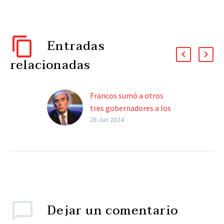
Entradas
relacionadas
Francos sumó a otros
tres gobernadores a los
acuerdos para finalizar
26 Jun 2024
obras públicas
Esta vez fue el turno de
Marcelo Orrego (San
Juan), Claudio Poggi (San
Luis) y Maximiliano
Pullaro (Santa Fe). El…
Dejar
un comentario