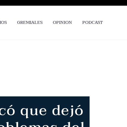
IOS
GREMIALES
OPINION
PODCAST
acó que dejó