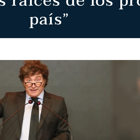
as raíces de los p
país”