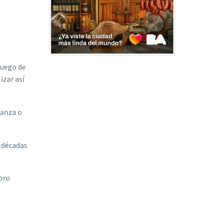
luego de
izar así
vanza o
e décadas
soro