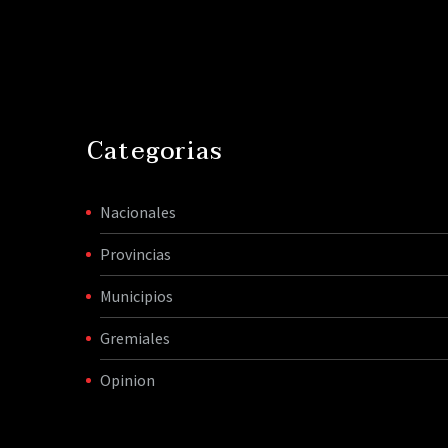
confianza ciudadana”,
advirtieron los
sindicalistas. La CGT
salió…
Categorias
Nacionales
Provincias
Municipios
Gremiales
Opinion