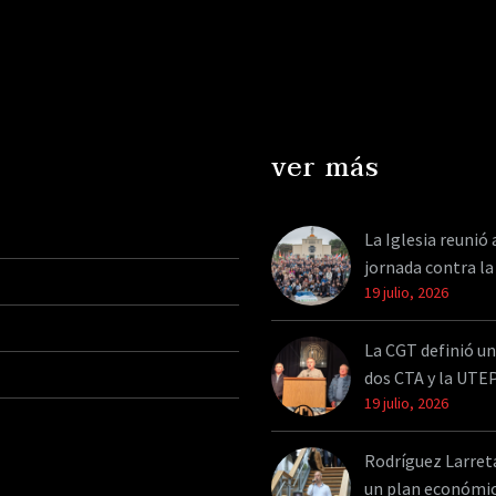
de Rodrigo Paz Pereira
ejerció sus “facultades
soberanas“ para
deportar…
ver más
La Iglesia reunió 
jornada contra la
19 julio, 2026
La CGT definió un
dos CTA y la UTE
19 julio, 2026
Rodríguez Larreta 
un plan económi