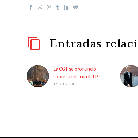
Entradas relac
La CGT se pronunció
sobre la interna del PJ
con críticas a Cristina
15 Oct 2024
Kirchner: “Con nombres
propios no alcanza”
“No es con
personalismos que
vamos a encaminar la
recuperación de la