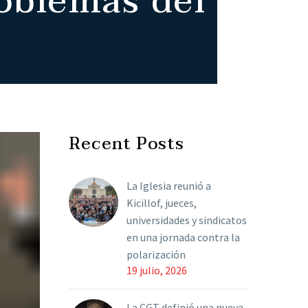
roblemas del
Recent Posts
La Iglesia reunió a
Kicillof, jueces,
universidades y sindicatos
en una jornada contra la
polarización
19 julio, 2026
La CGT definió una nueva