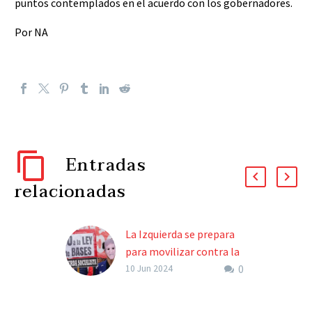
puntos contemplados en el acuerdo con los gobernadores.
Por NA
Entradas
relacionadas
La Izquierda se prepara
para movilizar contra la
0
Ley Bases
10 Jun 2024
Según la agrupación, el
proyecto “ataca en forma