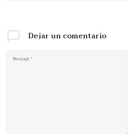
directa a los intereses
populares, de los
trabajadores, de los
jubilados y…
Dejar
un comentario