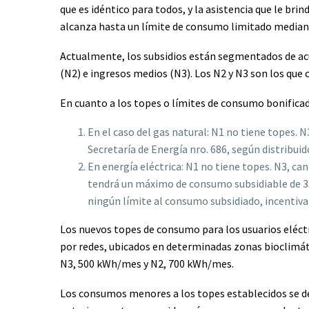
que es idéntico para todos, y la asistencia que le bri
alcanza hasta un límite de consumo limitado median
Actualmente, los subsidios están segmentados de acue
(N2) e ingresos medios (N3). Los N2 y N3 son los que
En cuanto a los topes o límites de consumo bonifica
En el caso del gas natural: N1 no tiene topes. 
Secretaría de Energía nro. 686, según distribui
En energía eléctrica: N1 no tiene topes. N3, 
tendrá un máximo de consumo subsidiable de 35
ningún límite al consumo subsidiado, incentiv
Los nuevos topes de consumo para los usuarios eléctri
por redes, ubicados en determinadas zonas bioclimátic
N3, 500 kWh/mes y N2, 700 kWh/mes.
Los consumos menores a los topes establecidos se 