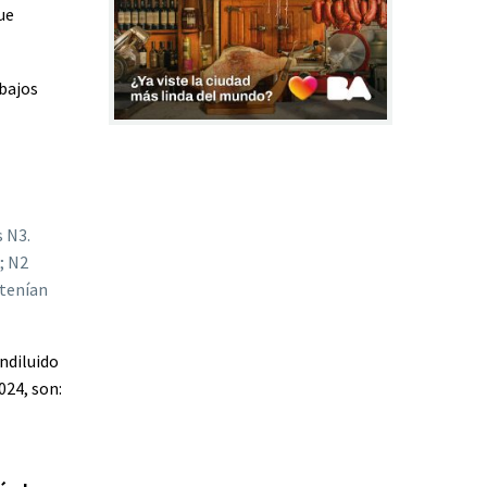
ue
 bajos
s N3.
; N2
 tenían
indiluido
024, son: