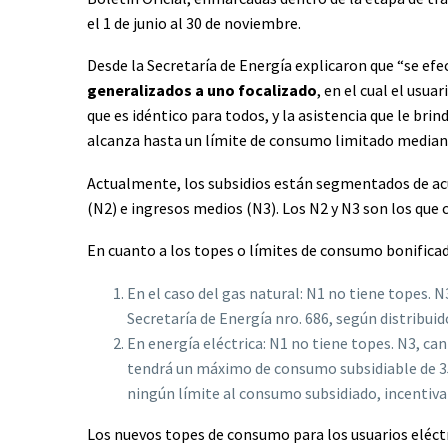
el 1 de junio al 30 de noviembre.
Desde la Secretaría de Energía explicaron que “se efec
generalizados a uno focalizado
, en el cual el usu
que es idéntico para todos, y la asistencia que le bri
alcanza hasta un límite de consumo limitado median
Actualmente, los subsidios están segmentados de acue
(N2) e ingresos medios (N3). Los N2 y N3 son los que
En cuanto a los topes o límites de consumo bonifica
En el caso del gas natural: N1 no tiene topes. 
Secretaría de Energía nro. 686, según distribui
En energía eléctrica: N1 no tiene topes. N3, 
tendrá un máximo de consumo subsidiable de 35
ningún límite al consumo subsidiado, incentiv
Los nuevos topes de consumo para los usuarios eléctri