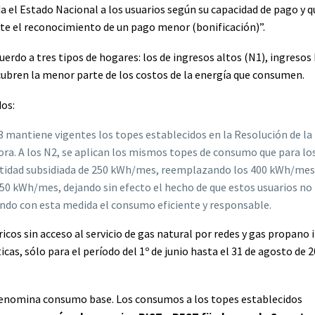
nda el Estado Nacional a los usuarios según su capacidad de pago y q
te el reconocimiento de un pago menor (bonificación)”.
rdo a tres tipos de hogares: los de ingresos altos (N1), ingresos
 cubren la menor parte de los costos de la energía que consumen.
dos:
N3 mantiene vigentes los topes establecidos en la Resolución de la
dora. A los N2, se aplican los mismos topes de consumo que para lo
cantidad subsidiada de 250 kWh/mes, reemplazando los 400 kWh/mes
0 kWh/mes, dejando sin efecto el hecho de que estos usuarios no
ando con esta medida el consumo eficiente y responsable.
cos sin acceso al servicio de gas natural por redes y gas propano 
as, sólo para el período del 1º de junio hasta el 31 de agosto de 2
denomina consumo base. Los consumos a los topes establecidos