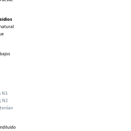
sidios
 natural
ue
 bajos
s N3.
; N2
 tenían
indiluido