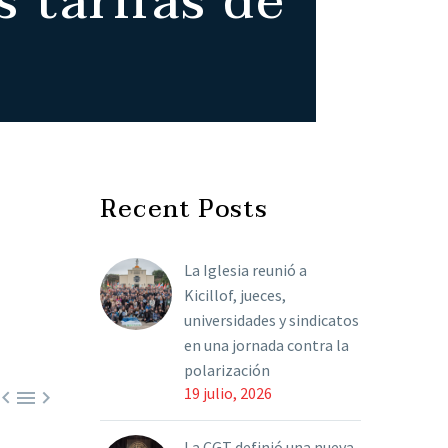
 tarifas de
Recent Posts
La Iglesia reunió a
Kicillof, jueces,
universidades y sindicatos
en una jornada contra la
polarización
19 julio, 2026



La CGT definió una nueva