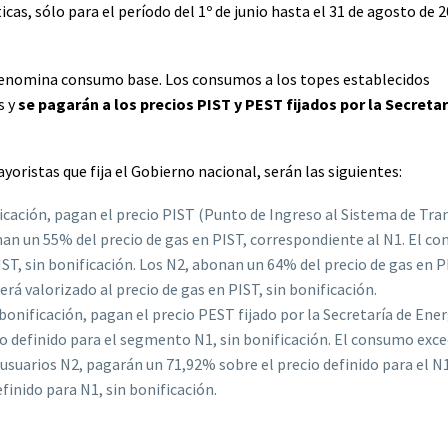
as, sólo para el período del 1º de junio hasta el 31 de agosto de 2
denomina consumo base. Los consumos a los topes establecidos
s y
se pagarán a los precios PIST y PEST fijados por la Secretar
yoristas que fija el Gobierno nacional, serán las siguientes:
ficación, pagan el precio PIST (Punto de Ingreso al Sistema de Tra
onan un 55% del precio de gas en PIST, correspondiente al N1. El c
IST, sin bonificación. Los N2, abonan un 64% del precio de gas en P
á valorizado al precio de gas en PIST, sin bonificación.
bonificación, pagan el precio PEST fijado por la Secretaría de Ener
o definido para el segmento N1, sin bonificación. El consumo exc
s usuarios N2, pagarán un 71,92% sobre el precio definido para el N1
inido para N1, sin bonificación.