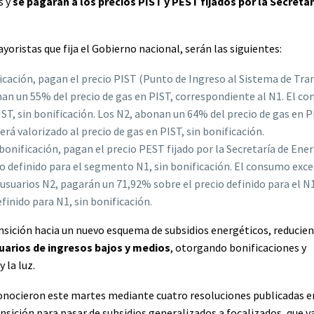
s y
se pagarán a los precios PIST y PEST fijados por la Secretar
yoristas que fija el Gobierno nacional, serán las siguientes:
ficación, pagan el precio PIST (Punto de Ingreso al Sistema de Tra
onan un 55% del precio de gas en PIST, correspondiente al N1. El c
IST, sin bonificación. Los N2, abonan un 64% del precio de gas en P
á valorizado al precio de gas en PIST, sin bonificación.
bonificación, pagan el precio PEST fijado por la Secretaría de Ener
o definido para el segmento N1, sin bonificación. El consumo exc
s usuarios N2, pagarán un 71,92% sobre el precio definido para el N1
inido para N1, sin bonificación.
ansición hacia un nuevo esquema de subsidios energéticos, reducie
arios de ingresos bajos y medios
, otorgando bonificaciones y
 la luz.
conocieron este martes mediante cuatro resoluciones publicadas e
nsición para pasar de subsidios generalizados a focalizados, que v