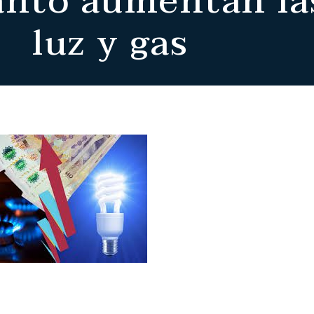
ánto aumentan las
luz y gas