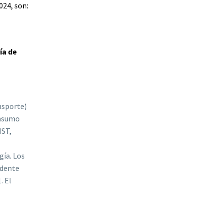
024, son:
ía de
nsporte)
onsumo
IST,
gía. Los
edente
. El