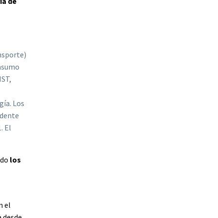
ía de
nsporte)
onsumo
IST,
gía. Los
edente
. El
ndo
los
n el
a desde