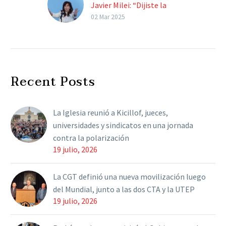
Javier Milei: “Dijiste la
misma cantinela de
02 Mar 2025
siempre y se te trababa
la lengua”
La expresidenta
cuestionó el discurso de
Recent Posts
Milei en la Asamblea
Legislativa y lo acusó de
ser “un estafador global
La Iglesia reunió a Kicillof, jueces,
rodeado…
universidades y sindicatos en una jornada
contra la polarización
19 julio, 2026
La CGT definió una nueva movilización luego
del Mundial, junto a las dos CTA y la UTEP
19 julio, 2026