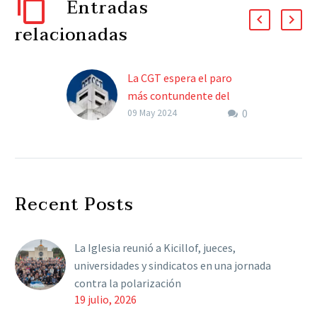
Entradas
relacionadas
La CGT espera el paro
más contundente del
0
Siglo XXI y tensa al
09 May 2024
máximo la relación con el
Gobierno de Milei
La enorme mayoría de los
sindicatos pararán este
Recent Posts
jueves. La medida de
fuerza fue convocada por
las tres centrales.
La Iglesia reunió a Kicillof, jueces,
Parará…
universidades y sindicatos en una jornada
contra la polarización
19 julio, 2026