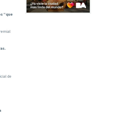
os “que
Gremial
ras.
cial de
a