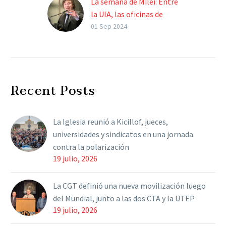
La semana de Milei: Entre
la UIA, las oficinas de
Galperín, el Foro de
01 Sep 2024
Madrid y una visita a
Mendoza
El Presidente encabezará
el acto de la Unión
Recent Posts
Industrial Argentina,
tendrá un encuentro con
el personal de Mercado
La Iglesia reunió a Kicillof, jueces,
Libre, se…
universidades y sindicatos en una jornada
contra la polarización
19 julio, 2026
La CGT definió una nueva movilización luego
del Mundial, junto a las dos CTA y la UTEP
19 julio, 2026