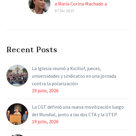
a María Corina Machado a
recibir el Premio Nóbel
07 Dic 2025
de la Paz
El lunes por la noche, el
presidente de la Nación
viajará hacia Noruega por
Recent Posts
invitación personal de la
líder opositora…
La Iglesia reunió a Kicillof, jueces,
universidades y sindicatos en una jornada
contra la polarización
19 julio, 2026
La CGT definió una nueva movilización luego
del Mundial, junto a las dos CTA y la UTEP
19 julio, 2026