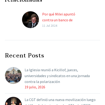
Por qué Milei apuntó
contra un banco de
“intento golpista”
11 Jul 2024
Si bien no mencionó a la
entidad, el Presidente
hizo una dura acusación
durante el festejo por el
Recent Posts
170 aniversario…
La Iglesia reunió a Kicillof, jueces,
universidades y sindicatos en una jornada
contra la polarización
19 julio, 2026
La CGT definió una nueva movilización luego