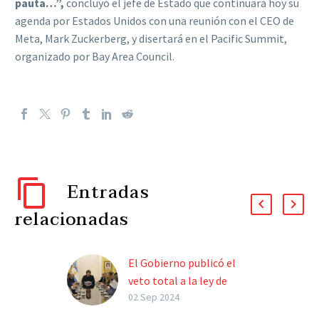
pauta…”,
concluyó el jefe de Estado que continuará hoy su
agenda por Estados Unidos con una reunión con el CEO de
Meta, Mark Zuckerberg, y disertará en el Pacific Summit,
organizado por Bay Area Council.
Entradas
relacionadas
El Gobierno publicó el
veto total a la ley de
movilidad jubilatoria
02 Sep 2024
El presidente Javier Milei