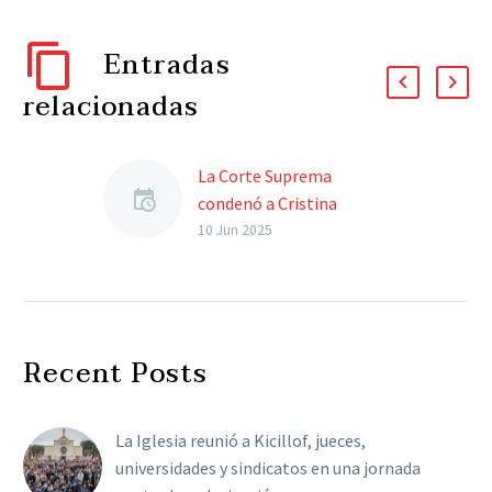
Entradas
relacionadas
La Corte Suprema
condenó a Cristina
Kirchner y Javier Milei
10 Jun 2025
festejó: “Justicia. Fin”
El mandatario, además,
hizo alusión al “pacto de
impunidad” junto al
Recent Posts
kirchnerismo por el que
había sudo acusado. El
presidente…
La Iglesia reunió a Kicillof, jueces,
universidades y sindicatos en una jornada