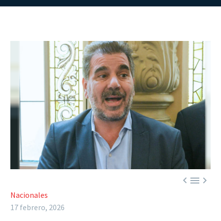



Nacionales
17 febrero, 2026