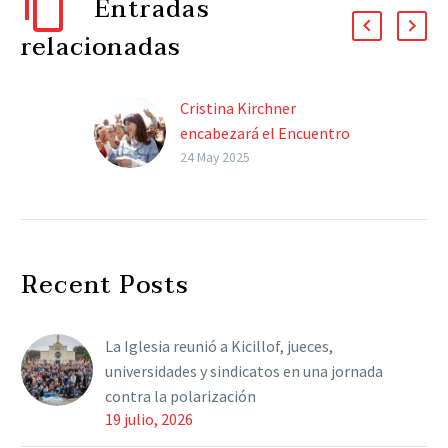
Entradas
relacionadas
Cristina Kirchner
encabezará el Encuentro
de la Cultura Popular
24 May 2025
para “desmontar el
relato de la derrota”
El evento será este
domingo 25 de mayo al
Recent Posts
mediodía, y también
incluirá un recuerdo de
Néstor Kirchner, al
La Iglesia reunió a Kicillof, jueces,
cumplirse…
universidades y sindicatos en una jornada
contra la polarización
19 julio, 2026