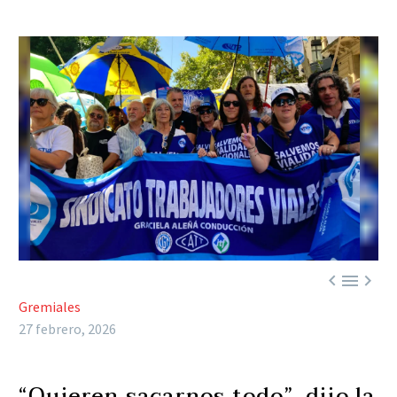



Gremiales
27 febrero, 2026
“Quieren sacarnos todo”, dijo la