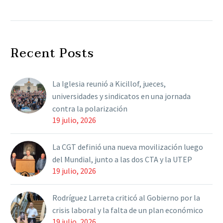
El mandatario apuntó
contra los medios de
comunicación que
hicieron eco de su
Recent Posts
expresión sobre “la
circularidad que impediría
la…
La Iglesia reunió a Kicillof, jueces,
universidades y sindicatos en una jornada
contra la polarización
19 julio, 2026
La CGT definió una nueva movilización luego
del Mundial, junto a las dos CTA y la UTEP
19 julio, 2026
Rodríguez Larreta criticó al Gobierno por la
crisis laboral y la falta de un plan económico
19 julio, 2026