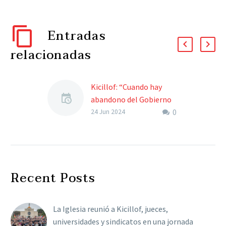
Entradas
relacionadas
Kicillof: “Cuando hay
abandono del Gobierno
0
nacional, hay esfuerzo
24 Jun 2024
del Gobierno provincial
para acompañar a las
familias y trabajadores”
El gobernador de Buenos
Recent Posts
Aires, junto a miembros
de su Gabinete, realizó
una conferencia donde
La Iglesia reunió a Kicillof, jueces,
habló sobre la planta
universidades y sindicatos en una jornada
de…