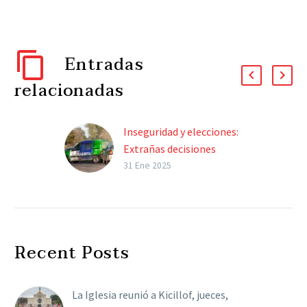
Entradas
relacionadas
Inseguridad y elecciones:
Extrañas decisiones
políticas.
31 Ene 2025
Por Sebastián Dumont La
elección en la provincia
de Buenos Aires ya está
desdoblada. El sistema
Recent Posts
con el que se…
La Iglesia reunió a Kicillof, jueces,