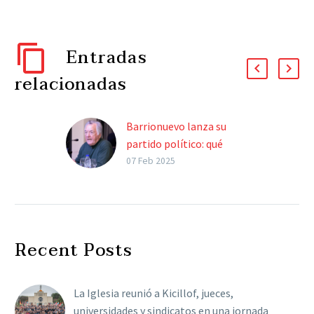
Entradas
relacionadas
Barrionuevo lanza su
partido político: qué
sindicalistas le dieron el
07 Feb 2025
sí y quiénes estarán
ausentes
El líder gastronómico
busca posicionarse para
Recent Posts
influir en el Congreso.
Cuáles son los planes de
Barrionuevo y qué apoyos
La Iglesia reunió a Kicillof, jueces,
tiene….
universidades y sindicatos en una jornada