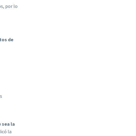
s, por lo
tos de
as
 sea la
dicó la