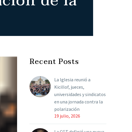
ción de la
Recent Posts
La Iglesia reunió a
Kicillof, jueces,
universidades y sindicatos
en una jornada contra la
polarización
19 julio, 2026
La CGT definió una nueva