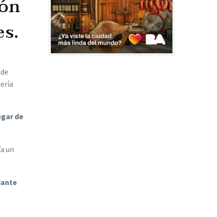
ión
es.
 de
sería
ugar de
ía un
dante