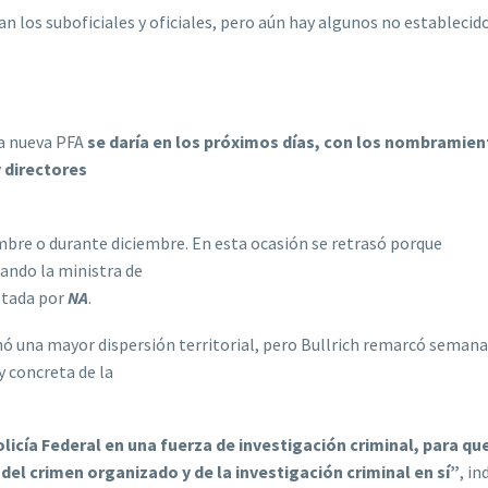
n los suboficiales y oficiales, pero aún hay algunos no establecido
la nueva PFA
se daría en los próximos días, con los nombramien
y directores
mbre o durante diciembre. En esta ocasión se retrasó porque
lando la ministra de
ultada por
NA
.
ganó una mayor dispersión territorial, pero Bullrich remarcó seman
 y concreta de la
icía Federal en una fuerza de investigación criminal, para que
el crimen organizado y de la investigación criminal en sí”
, in