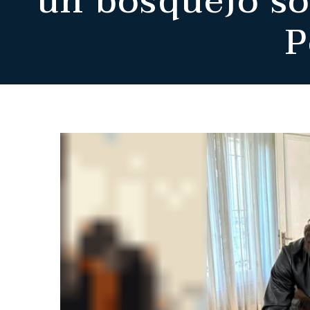
un bosquejo so
P