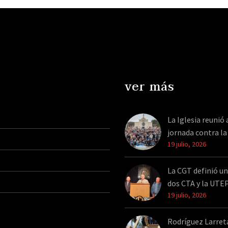
la ministra de Capital
continuidad…
Humano, Sandra
Pettovello, y afirmó que
pone “las…
ver más
La Iglesia reunió 
jornada contra la
19 julio, 2026
La CGT definió un
dos CTA y la UTE
19 julio, 2026
Rodríguez Larreta 