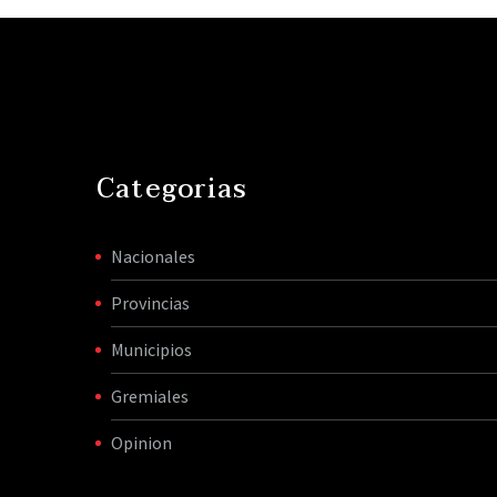
mande el Ejecutivo”,
agregó. El diputado del
MID Oscar Zago…
Categorias
Nacionales
Provincias
Municipios
Gremiales
Opinion