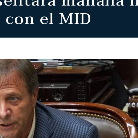
sentará mañana li
con el MID