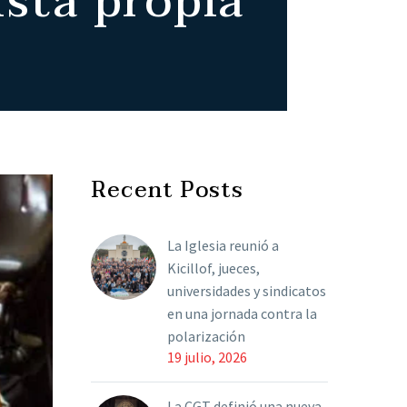
sta propia
Recent Posts
La Iglesia reunió a
Kicillof, jueces,
universidades y sindicatos
en una jornada contra la
polarización
19 julio, 2026
La CGT definió una nueva