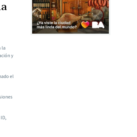
la
 la
ación y
mado el
siones
MID,