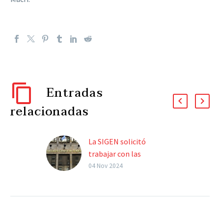
Entradas
relacionadas
La SIGEN solicitó
trabajar con las
universidades para
04 Nov 2024
“aportar transparencia”,
reconociendo su
“autonomía y autarquía”
La Sindicatura General de