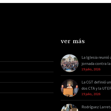
pasa es responsabilidad
Macri afirmó qu
de…
ver más
La Iglesia reunió 
jornada contra la
19 julio, 2026
La CGT definió un
dos CTA y la UTE
19 julio, 2026
Rodríguez Larreta 