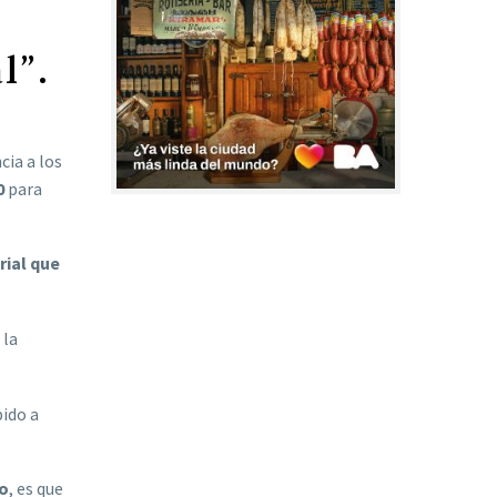
l”.
cia a los
0
para
rial que
n la
bido a
o
, es que