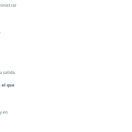
inistrar
e
u salida.
 el que
y en