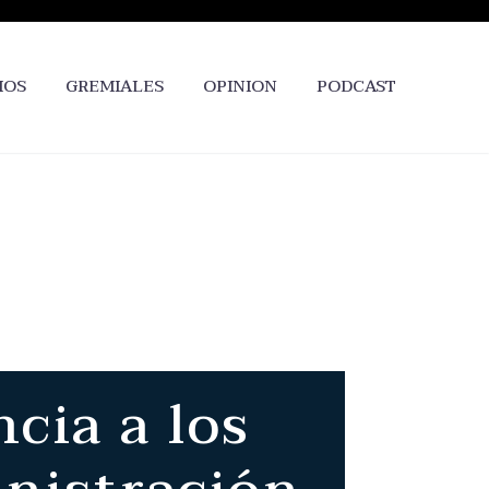
IOS
GREMIALES
OPINION
PODCAST
cia a los