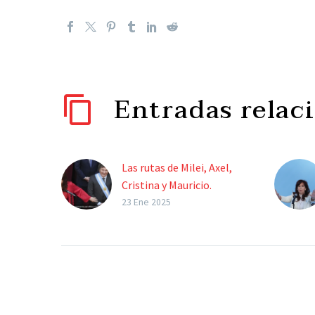
Entradas relac
Las rutas de Milei, Axel,
Cristina y Mauricio.
Sebastián Dumont “El
23 Ene 2025
Pro debe decidir cómo
prefiere ser absorbido
por la Libertad Avanza. Si
en un acuerdo electoral
donde…