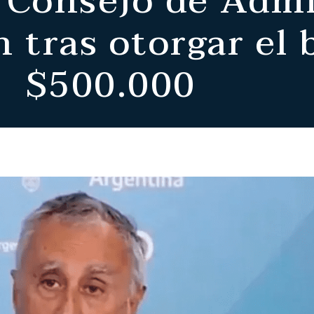
l Consejo de Adm
 tras otorgar el
$500.000