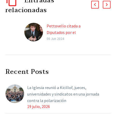
Entradas
relacionadas
Pettovello citada a
Diputados por el
escándalo de los
06 Jun 2024
alimentos: “Lo peor que
hace es no poner la cara”
El pedido de citación a la
ministra de Capital
Recent Posts
Humano es impulsado
por un amplio espectro
de la oposición,
La Iglesia reunió a Kicillof, jueces,
incluyendo…
universidades y sindicatos en una jornada
contra la polarización
19 julio, 2026