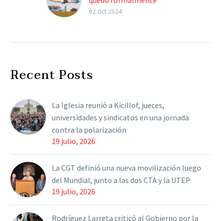
sujeta a privatización
02 Oct 2024
El Gobierno consideró
que se torna necesaria la
transferencia de la
compañía al sector
Recent Posts
privado. El
Gobierno declaró
formalmente a
La Iglesia reunió a Kicillof, jueces,
Aerolíneas…
universidades y sindicatos en una jornada
contra la polarización
19 julio, 2026
La CGT definió una nueva movilización luego
del Mundial, junto a las dos CTA y la UTEP
19 julio, 2026
Rodríguez Larreta criticó al Gobierno por la