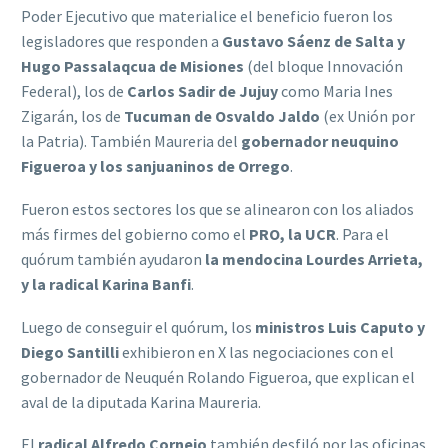
Poder Ejecutivo que materialice el beneficio fueron los
legisladores que responden a
Gustavo Sáenz de Salta y
Hugo Passalaqcua de Misiones
(del bloque Innovación
Federal), los de
Carlos Sadir de Jujuy
como Maria Ines
Zigarán, los de
Tucuman de Osvaldo Jaldo
(ex Unión por
la Patria). También Maureria del
gobernador neuquino
Figueroa y los sanjuaninos de Orrego
.
Fueron estos sectores los que se alinearon con los aliados
más firmes del gobierno como el
PRO, la UCR
. Para el
quórum también ayudaron
la mendocina Lourdes Arrieta,
y la radical Karina Banfi
.
Luego de conseguir el quórum, los
ministros Luis Caputo y
Diego Santilli
exhibieron en X las negociaciones con el
gobernador de Neuquén Rolando Figueroa, que explican el
aval de la diputada Karina Maureria.
El
radical Alfredo Cornejo
también desfiló por las oficinas