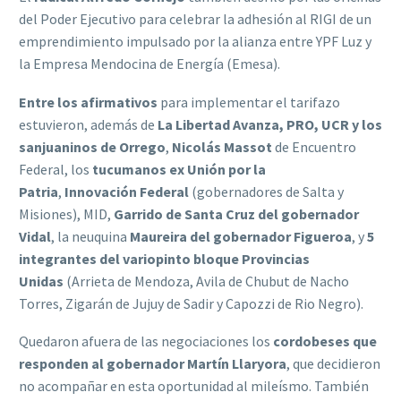
del Poder Ejecutivo para celebrar la adhesión al RIGI de un
emprendimiento impulsado por la alianza entre YPF Luz y
la Empresa Mendocina de Energía (Emesa).
Entre los afirmativos
para implementar el tarifazo
estuvieron, además de
La Libertad Avanza, PRO, UCR y los
sanjuaninos de Orrego
,
Nicolás Massot
de Encuentro
Federal, los
tucumanos ex Unión por la
Patria
,
Innovación Federal
(gobernadores de Salta y
Misiones), MID,
Garrido de Santa Cruz del gobernador
Vidal
, la neuquina
Maureira del gobernador Figueroa
, y
5
integrantes del variopinto bloque Provincias
Unidas
(Arrieta de Mendoza, Avila de Chubut de Nacho
Torres, Zigarán de Jujuy de Sadir y Capozzi de Rio Negro).
Quedaron afuera de las negociaciones los
cordobeses que
responden al gobernador Martín Llaryora
, que decidieron
no acompañar en esta oportunidad al mileísmo. También