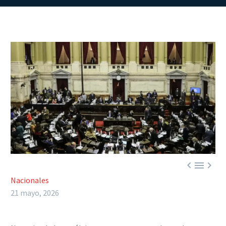



Nacionales
21 mayo, 2026