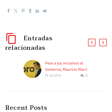
Entradas
relacionadas
Pese a sus reclamos al
Gobierno, Mauricio Macri
0
evalúa ir al Pacto de Mayo
05 Jul 2024
La CGT no tenía previsto
enviar a ningún
representante porque
aún no le llegó una
Recent Posts
invitación, dijeron