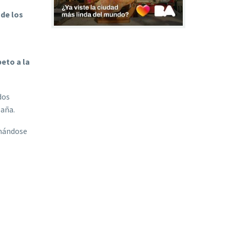
 de los
peto a la
dos
paña.
omándose