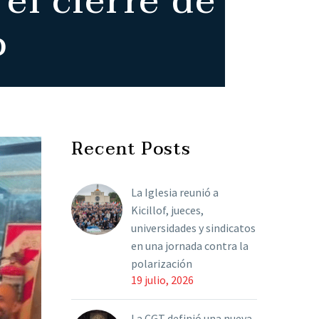
el cierre de
o
Recent Posts
La Iglesia reunió a
Kicillof, jueces,
universidades y sindicatos
en una jornada contra la
polarización
19 julio, 2026
La CGT definió una nueva