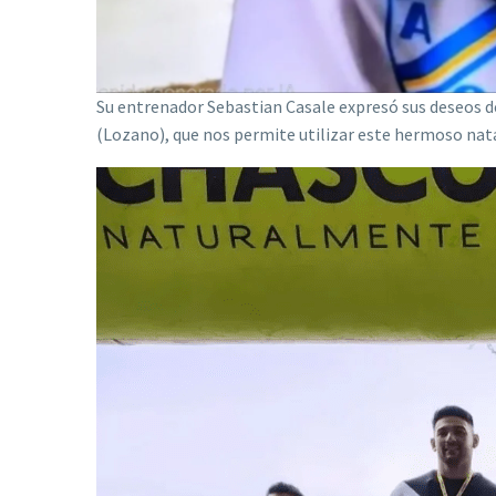
Su entrenador Sebastian Casale expresó sus deseos de
(Lozano), que nos permite utilizar este hermoso natat